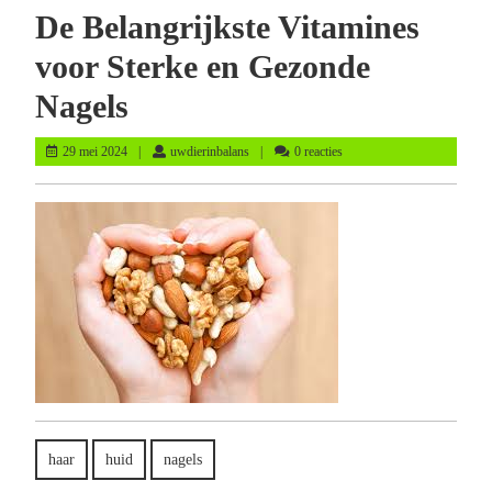
De Belangrijkste Vitamines
voor Sterke en Gezonde
Nagels
29
uwdierinbalans
29 mei 2024
uwdierinbalans
0 reacties
mei
2024
haar
huid
nagels