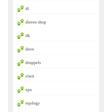
di
dieren shop
dk
dove
druppels
eiwit
epa
eqology