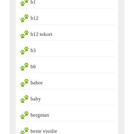
b1
b12
b12 tekort
b3
b6
babor
baby
bergman
beste visolie