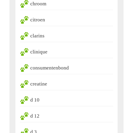
chroom
citroen
clarins
clinique
consumentenbond
creatine
d 10
d 12
d 3