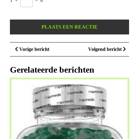
1
+
=
8
Berichtnavigatie
Vorige
Volge
Vorige bericht
Volgend bericht
bericht
bericht
Gerelateerde berichten