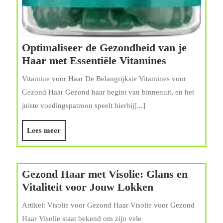
Optimaliseer de Gezondheid van je
Optimalisee
Haar met Essentiële Vitamines
de
Vitamine voor Haar De Belangrijkste Vitamines voor
Gezondheid
Gezond Haar Gezond haar begint van binnenuit, en het
van
juiste voedingspatroon speelt hierbij[...]
je
Haar
Lees
Lees meer
met
meer
Essentiële
Vitamines
Gezond Haar met Visolie: Glans en
Gezond
Vitaliteit voor Jouw Lokken
Haar
Artikel: Visolie voor Gezond Haar Visolie voor Gezond
met
Haar Visolie staat bekend om zijn vele