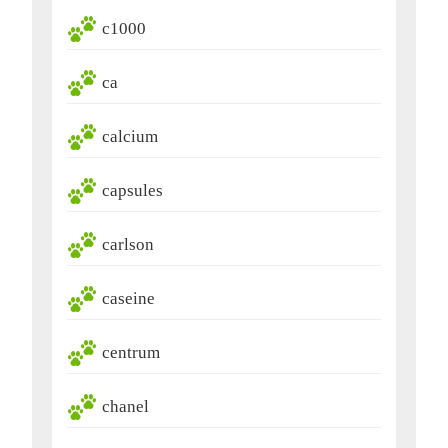
c1000
ca
calcium
capsules
carlson
caseine
centrum
chanel