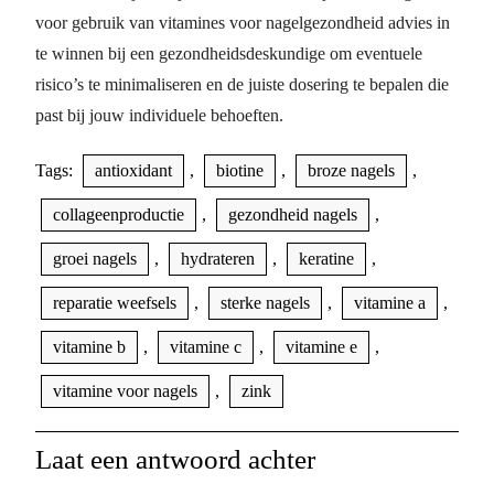
voor gebruik van vitamines voor nagelgezondheid advies in
te winnen bij een gezondheidsdeskundige om eventuele
risico’s te minimaliseren en de juiste dosering te bepalen die
past bij jouw individuele behoeften.
Tags:
antioxidant
,
biotine
,
broze nagels
,
collageenproductie
,
gezondheid nagels
,
groei nagels
,
hydrateren
,
keratine
,
reparatie weefsels
,
sterke nagels
,
vitamine a
,
vitamine b
,
vitamine c
,
vitamine e
,
vitamine voor nagels
,
zink
Laat een antwoord achter