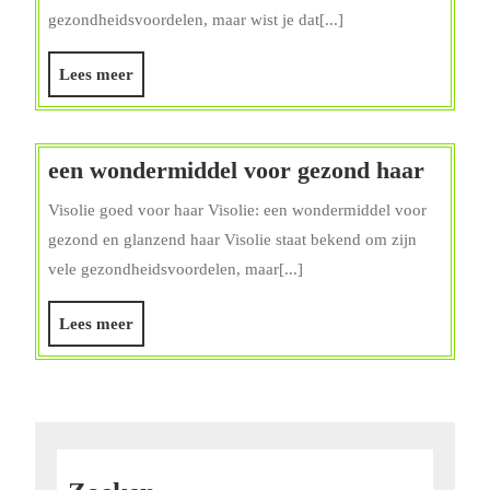
Visolie:
gezondheidsvoordelen, maar wist je dat[...]
Glans
en
Lees
Lees meer
Vitaliteit
meer
voor
Jouw
een
een wondermiddel voor gezond haar
Lokken
wonde
Visolie goed voor haar Visolie: een wondermiddel voor
voor
gezond en glanzend haar Visolie staat bekend om zijn
gezon
vele gezondheidsvoordelen, maar[...]
haar
Lees
Lees meer
meer