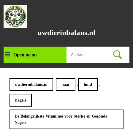
Ga
naar
de
inhoud
Ga
uwdierinbalans.nl
naar
de
inhoud
Zoek
Open menu
Open
naar:
menu
,
,
uwdierinbalans.nl
haar
huid
nagels
De Belangrijkste Vitamines voor Sterke en Gezonde
Nagels