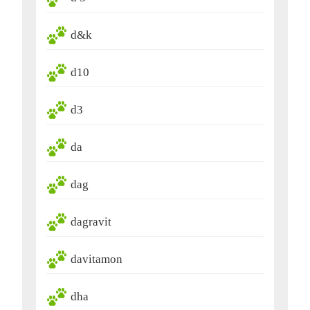
d&k
d10
d3
da
dag
dagravit
davitamon
dha