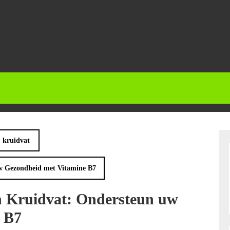
kruidvat
w Gezondheid met Vitamine B7
n Kruidvat: Ondersteun uw
 B7