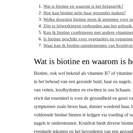
Wat is biotine en waarom is het belangrijk?
Hoe kan biotine mijn haar gezonder maken?
Welke dosering biotine moet ik innemen voor op
Zijn er bijwerkingen verbonden aan het gebruik
Kan ik biotine combineren met andere vitamine
Is biotine geschikt voor vegetariërs en veganist
Waar kan ik biotine-supplementen van Kruidvat 
Wat is biotine en waarom is h
Biotine, ook wel bekend als vitamine B7 of vitamine H
in het behoud van een gezonde huid, haar en nagels. 
van vetten, koolhydraten en eiwitten in ons lichaam. 
eiwit dat essentieel is voor de gezondheid en groei va
symptomen zoals broos haar, dunner wordend haar, hu
voldoende biotine binnen te krijgen via voeding of 
nagels te ondersteunen. Kruidvat biedt diverse bioti
eventuele tekorten en het bevorderen van een gezonde