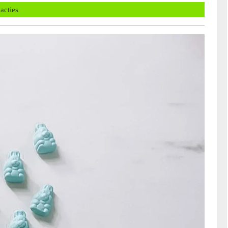
lans
eacties