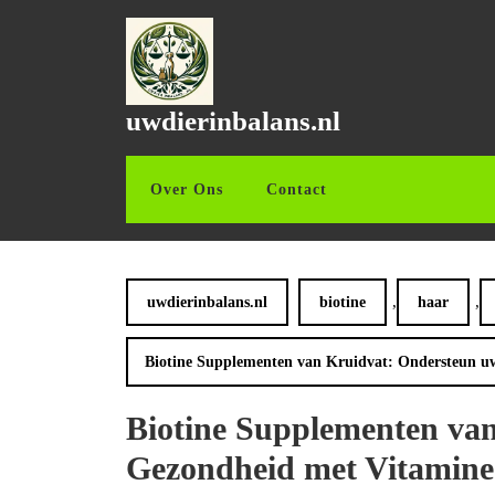
Ga
naar
de
inhoud
Ga
uwdierinbalans.nl
naar
de
inhoud
Over Ons
Contact
,
,
uwdierinbalans.nl
biotine
haar
Biotine Supplementen van Kruidvat: Ondersteun u
Biotine Supplementen va
Gezondheid met Vitamine