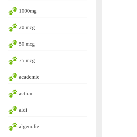
1000mg
20 mcg
50 mcg
75 mcg
academie
action
aldi
algenolie