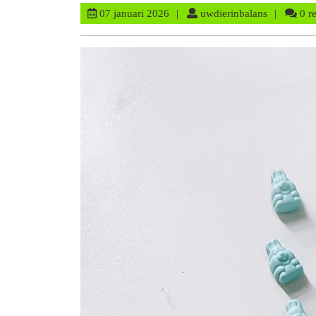
07
uwdierinba
07 januari 2026
uwdierinbalans
0 r
januari
2026