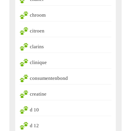
chroom
citroen
clarins
clinique
consumentenbond
creatine
d 10
d 12