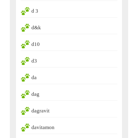
d 3
d&k
d10
d3
da
dag
dagravit
davitamon