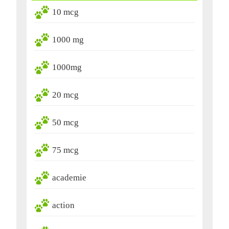
10 mcg
1000 mg
1000mg
20 mcg
50 mcg
75 mcg
academie
action