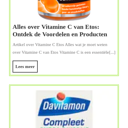
Alles over Vitamine C van Etos:
Alles
Ontdek de Voordelen en Producten
over
Artikel over Vitamine C Etos Alles wat je moet weten
Vitami
over Vitamine C van Etos Vitamine C is een essentiële[...]
C
van
Lees
Lees meer
Etos:
meer
Ontdek
de
Voorde
en
Produc