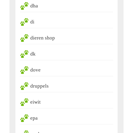
dha
di
dieren shop
dk
dove
druppels
eiwit
epa