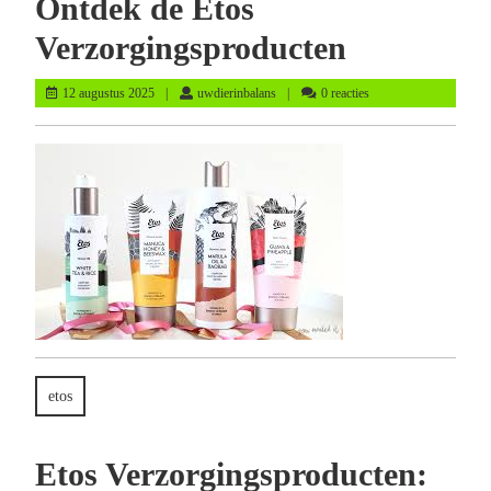
Ontdek de Etos
Verzorgingsproducten
12
uwdierinbalans
12 augustus 2025
uwdierinbalans
0 reacties
augustus
2025
etos
Etos Verzorgingsproducten: