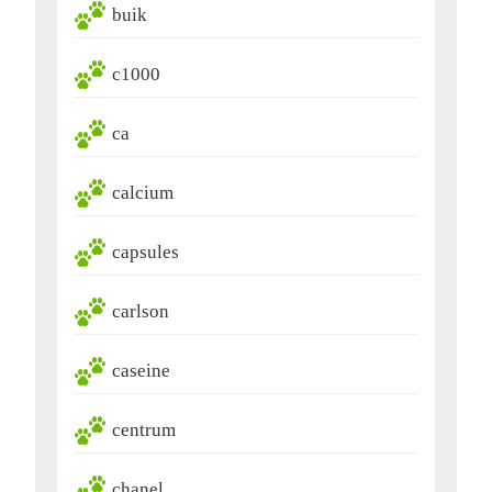
buik
c1000
ca
calcium
capsules
carlson
caseine
centrum
chanel