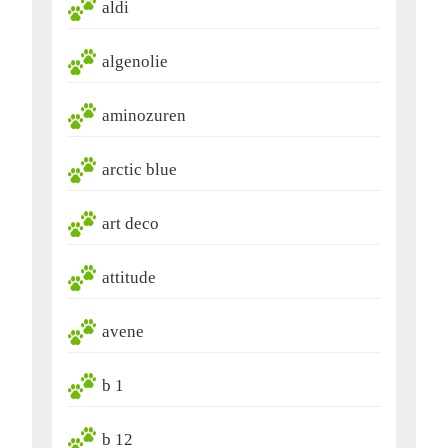
aldi
algenolie
aminozuren
arctic blue
art deco
attitude
avene
b 1
b 12