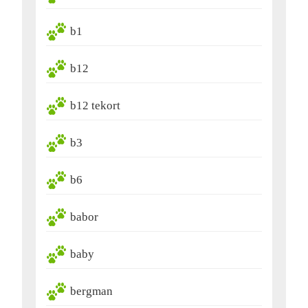
b1
b12
b12 tekort
b3
b6
babor
baby
bergman