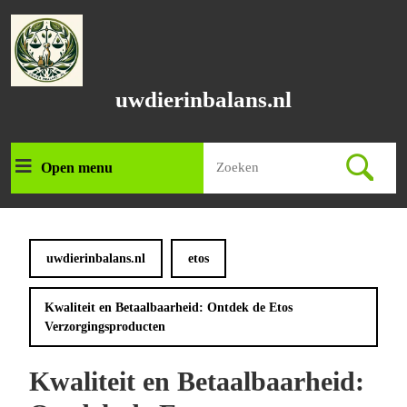
Ga
naar
de
inhoud
Ga
uwdierinbalans.nl
naar
de
inhoud
Zoek
Open menu
Open
naar:
menu
uwdierinbalans.nl
etos
Kwaliteit en Betaalbaarheid: Ontdek de Etos
Verzorgingsproducten
Kwaliteit en Betaalbaarheid: