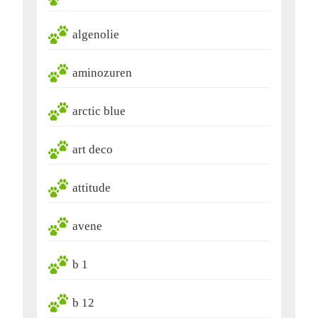
algenolie
aminozuren
arctic blue
art deco
attitude
avene
b 1
b 12