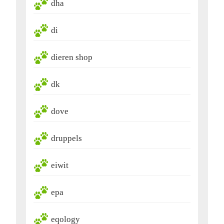
dha
di
dieren shop
dk
dove
druppels
eiwit
epa
eqology