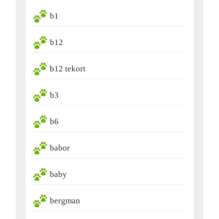
b1
b12
b12 tekort
b3
b6
babor
baby
bergman