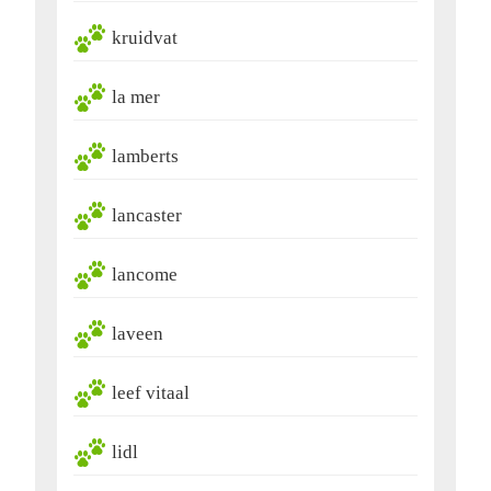
kruidvat
la mer
lamberts
lancaster
lancome
laveen
leef vitaal
lidl