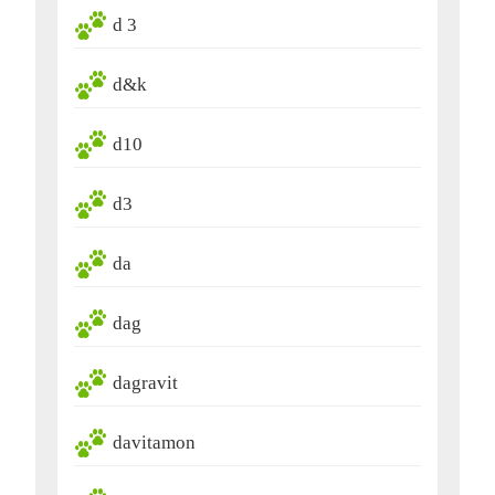
d 3
d&k
d10
d3
da
dag
dagravit
davitamon