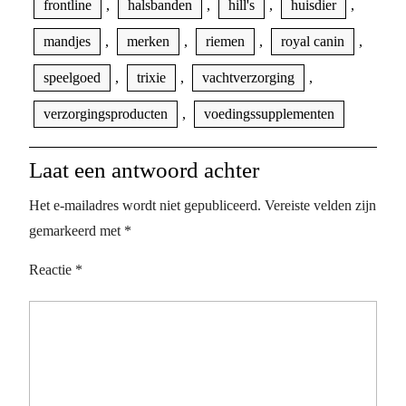
frontline
,
halsbanden
,
hill's
,
huisdier
,
mandjes
,
merken
,
riemen
,
royal canin
,
speelgoed
,
trixie
,
vachtverzorging
,
verzorgingsproducten
,
voedingssupplementen
Laat een antwoord achter
Het e-mailadres wordt niet gepubliceerd.
Vereiste velden zijn
gemarkeerd met
*
Reactie
*