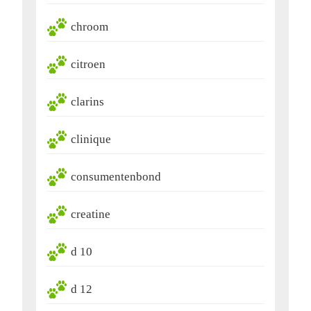
chroom
citroen
clarins
clinique
consumentenbond
creatine
d 10
d 12