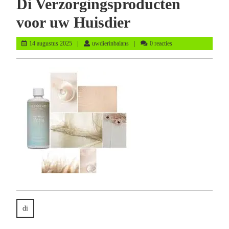
Di Verzorgingsproducten
voor uw Huisdier
14
uwdierinbalans
14 augustus 2025
uwdierinbalans
0 reacties
augustus
2025
di