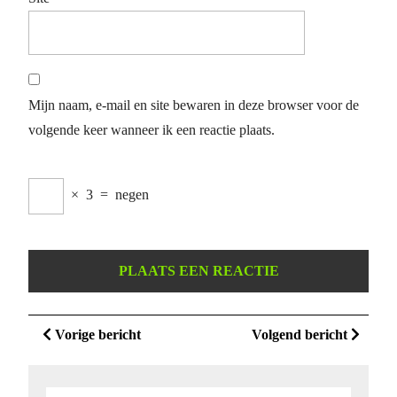
Mijn naam, e-mail en site bewaren in deze browser voor de
volgende keer wanneer ik een reactie plaats.
×
3
=
negen
Berichtnavigatie
Vorige
Volge
Vorige bericht
Volgend bericht
bericht
bericht