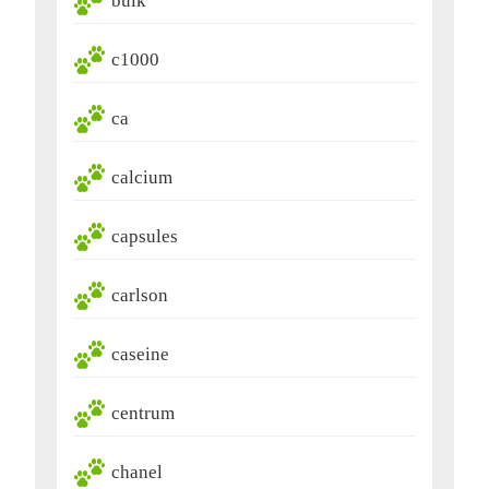
buik
c1000
ca
calcium
capsules
carlson
caseine
centrum
chanel