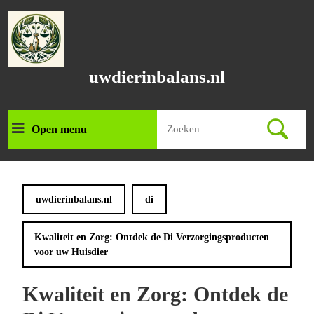
Ga
naar
de
inhoud
Ga
uwdierinbalans.nl
naar
de
inhoud
Zoek
Open menu
Open
naar:
menu
uwdierinbalans.nl
di
Kwaliteit en Zorg: Ontdek de Di Verzorgingsproducten
voor uw Huisdier
Kwaliteit en Zorg: Ontdek de