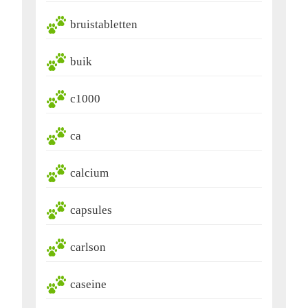
bruistabletten
buik
c1000
ca
calcium
capsules
carlson
caseine