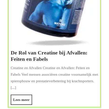
De Rol van Creatine bij Afvallen:
De
Feiten en Fabels
Rol
Creatine en Afvallen Creatine en Afvallen: Feiten en
van
Fabels Veel mensen associëren creatine voornamelijk met
Creatine
spieropbouw en prestatieverbetering bij krachtsporters.
bij
[...]
Afvallen:
Feiten
Lees
Lees meer
en
meer