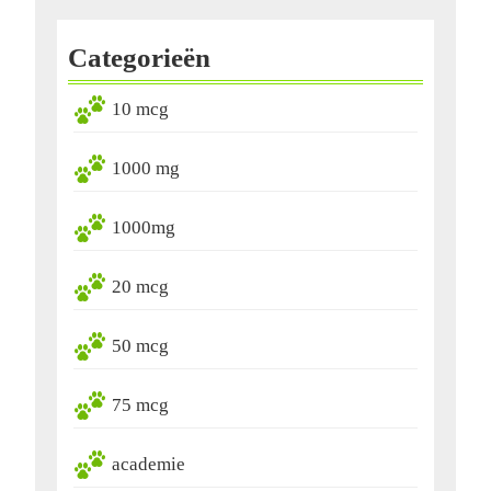
Categorieën
10 mcg
1000 mg
1000mg
20 mcg
50 mcg
75 mcg
academie