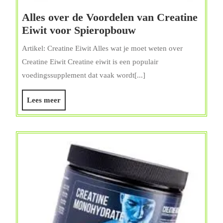
Alles over de Voordelen van Creatine
Alles
Eiwit voor Spieropbouw
over
Artikel: Creatine Eiwit Alles wat je moet weten over
de
Creatine Eiwit Creatine eiwit is een populair
Voordelen
voedingssupplement dat vaak wordt[...]
van
Creatine
Lees
Lees meer
Eiwit
meer
voor
Spieropbouw