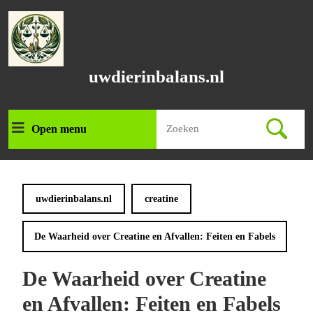
Ga
naar
de
inhoud
Ga
uwdierinbalans.nl
naar
de
inhoud
Zoek
Open menu
Open
naar:
menu
uwdierinbalans.nl
creatine
De Waarheid over Creatine en Afvallen: Feiten en Fabels
De Waarheid over Creatine
en Afvallen: Feiten en Fabels