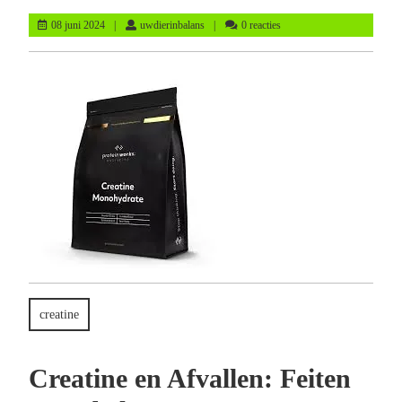
08
uwdierinbalans
08 juni 2024
uwdierinbalans
0 reacties
juni
2024
creatine
Creatine en Afvallen: Feiten