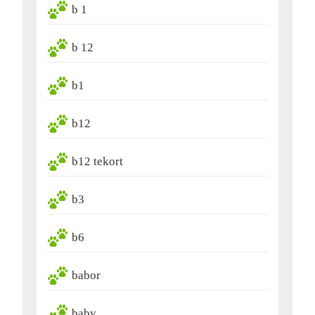
b 1
b 12
b1
b12
b12 tekort
b3
b6
babor
baby