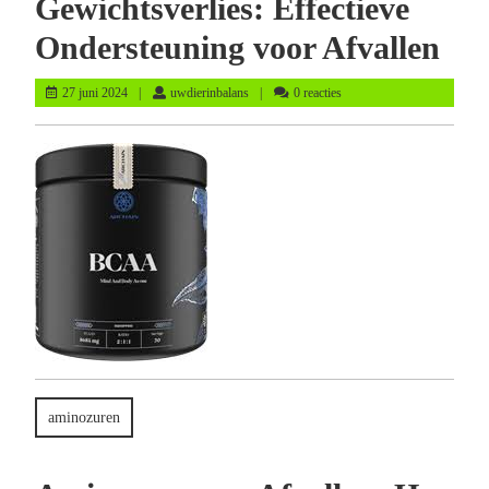
Gewichtsverlies: Effectieve
Ondersteuning voor Afvallen
27
uwdierinbalans
27 juni 2024
uwdierinbalans
0 reacties
juni
2024
aminozuren