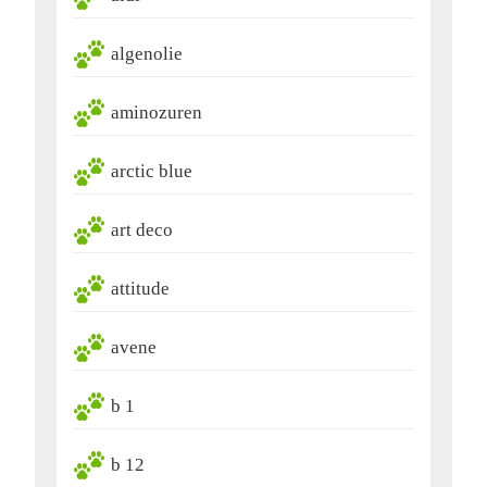
algenolie
aminozuren
arctic blue
art deco
attitude
avene
b 1
b 12