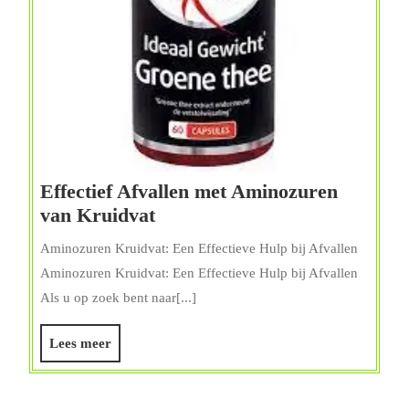
Effectief Afvallen met Aminozuren
Effectief
van Kruidvat
Afvallen
Aminozuren Kruidvat: Een Effectieve Hulp bij Afvallen
met
Aminozuren Kruidvat: Een Effectieve Hulp bij Afvallen
Aminozuren
Als u op zoek bent naar[...]
van
Kruidvat
Lees
Lees meer
meer