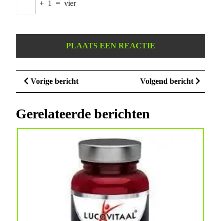
+
1
=
vier
Berichtnavigatie
Vorige
Volge
Vorige bericht
Volgend bericht
bericht
bericht
Gerelateerde berichten