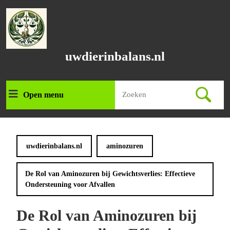
Ga
naar
de
inhoud
Ga
uwdierinbalans.nl
naar
de
inhoud
Zoek
Open menu
Open
naar:
menu
uwdierinbalans.nl
aminozuren
De Rol van Aminozuren bij Gewichtsverlies: Effectieve
Ondersteuning voor Afvallen
De Rol van Aminozuren bij