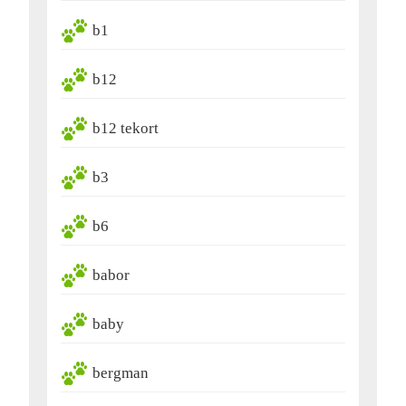
b1
b12
b12 tekort
b3
b6
babor
baby
bergman